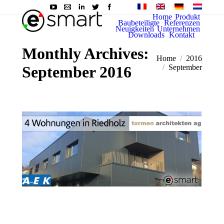
Home
Produkt
Baubeteiligte
Referenzen
Neuigkeiten
Unternehmen
Downloads
Kontakt
Monthly Archives:
Sie befinden sich hier:
Home
2016
September 2016
September