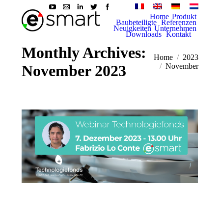
Home
Produkt
Baubeteiligte
Referenzen
Neuigkeiten
Unternehmen
Downloads
Kontakt
Monthly Archives:
Sie befinden sich hier:
Home
2023
November 2023
November