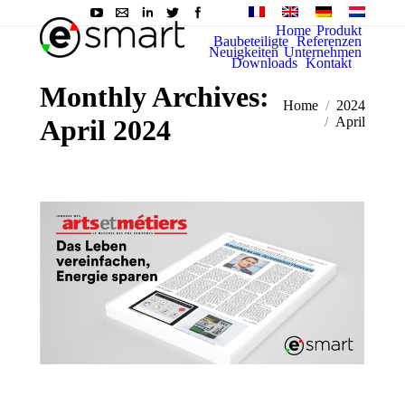
Home
Produkt
Baubeteiligte
Referenzen
Neuigkeiten
Unternehmen
Downloads
Kontakt
Monthly Archives:
Sie befinden sich
Home
2024
April 2024
hier:
April