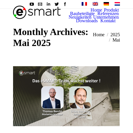
Home
Produkt
Baubeteiligte
Referenzen
Neuigkeiten
Unternehmen
Downloads
Kontakt
Monthly Archives:
Sie befinden sich
Home
2025
Mai 2025
hier:
Mai