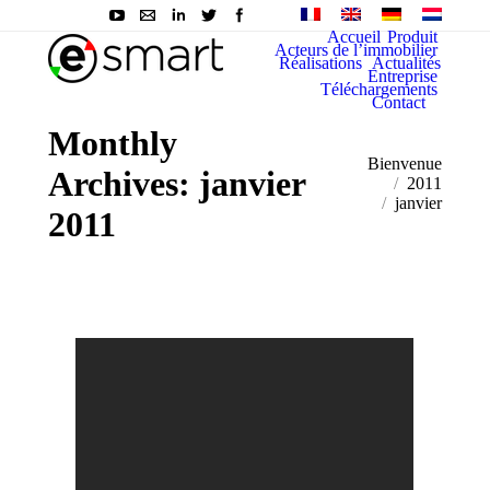
Accueil
Produit
Acteurs de l’immobilier
Réalisations
Actualités
Entreprise
Téléchargements
Contact
Monthly
You are here:
Bienvenue
Archives:
janvier
2011
janvier
2011