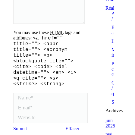
Réalisations
Appartemen
/ PPE
Bâtiments
You may use these
HTML
tags and
administratif
attributes:
<a href=""
Hôtels
title=""> <abbr
title=""> <acronym
Maisons
individuelle
title=""> <b>
<blockquote cite="">
Projets
<cite> <code> <del
en
datetime=""> <em> <i>
cours
<q cite=""> <s>
Quartiers
<strike> <strong>
/ Eco-
quartiers
Name *
Showrooms
Email *
Archives
Website
juin
2025
Submit
Effacer
mai