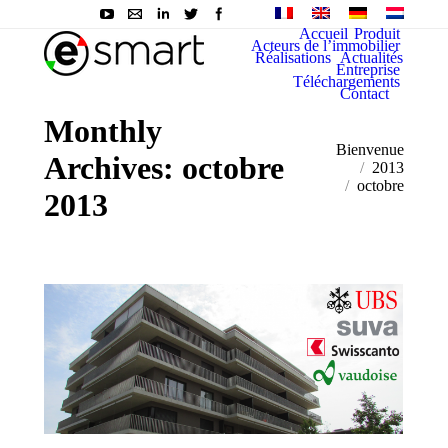
Accueil
Produit
Acteurs de l’immobilier
Réalisations
Actualités
Entreprise
Téléchargements
Contact
Monthly
You are here:
Bienvenue
Archives:
octobre
2013
octobre
2013