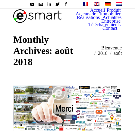
Accueil
Produit
Acteurs de l’immobilier
Réalisations
Actualités
Entreprise
Téléchargements
Contact
Monthly
Archives:
août
You are here:
Bienvenue
2018
août
2018