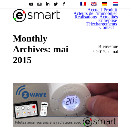
Accueil
Produit
Acteurs de l’immobilier
Réalisations
Actualités
Entreprise
Téléchargements
Contact
Monthly
Archives:
mai
You are here:
Bienvenue
2015
mai
2015