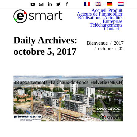
Accueil
Produit
Acteurs de l’immobilier
Réalisations
Actualités
Entreprise
Téléchargements
Contact
Daily Archives:
You are here:
Bienvenue
2017
octobre 5, 2017
octobre
05