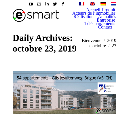
Accueil
Produit
Acteurs de l’immobilier
Réalisations
Actualités
Entreprise
Téléchargements
Contact
Daily Archives:
You are here:
Bienvenue
2019
octobre 23, 2019
octobre
23