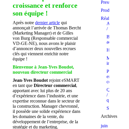
Presse
croissance et renforce
Produits
son équipe !
Réalisations
Après notre
dernier article
qui
Appartemen
annonçait l’arrivée de Thomas Bercht
/ PPE
(Marketing Manager) et de Gilles
Bâtiments
von Burg (Responsable commercial
administratif
VD-GE-NE), nous avons le plaisir
d’annoncer deux nouvelles recrues
Hôtels
clés qui viennent enrichir notre
Maisons
équipe !
individuelle
Bienvenue à Jean-Yves Boudot,
Projets
nouveau directeur commercial
en
Jean-Yves Boudot
rejoint eSMART
cours
en tant que
Directeur commercial
,
Quartiers
apportant avec lui plus de 20 ans
/ Eco-
d’expérience dans l’industrie, et une
quartiers
expertise reconnue dans le secteur de
la construction. Manager chevronné,
Showrooms
il possède une solide expérience dans
Archives
les domaines de la vente, du
développement de l’entreprise, de la
juin
stratégie et du marketing.