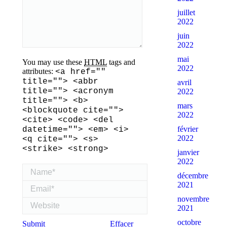
juillet
2022
juin
2022
mai
You may use these
HTML
tags and
2022
attributes:
<a href=""
title=""> <abbr
avril
title=""> <acronym
2022
title=""> <b>
mars
<blockquote cite="">
2022
<cite> <code> <del
février
datetime=""> <em> <i>
2022
<q cite=""> <s>
<strike> <strong>
janvier
2022
Name *
décembre
Email *
2021
novembre
Website
2021
octobre
Submit
Effacer