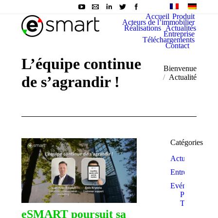
Accueil
Produit
Acteurs de l’immobilier
Réalisations
Actualités
Entreprise
Téléchargements
Contact
L’équipe continue
You are here:
Bienvenue
de s’agrandir !
Actualité
Catégories
Actualité
Entreprise
Evénements
Prix et
Trophées
eSMART poursuit sa