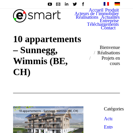
Accueil
Produit
Acteurs de l’immobilier
Réalisations
Actualités
Entreprise
Téléchargements
Contact
10 appartements
– Sunnegg,
You are here:
Bienvenue
Réalisations
Wimmis (BE,
Projets en
cours
CH)
Catégories
Actualité
Entreprise