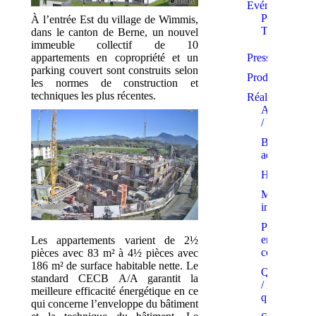
Evénements
Prix et
À l’entrée Est du village de Wimmis,
Trophées
dans le canton de Berne, un nouvel
immeuble collectif de 10
appartements en copropriété et un
Presse
parking couvert sont construits selon
Produits
les normes de construction et
techniques les plus récentes.
Réalisations
Appartemen
/ PPE
Bâtiments
administratif
Hôtels
Maisons
individuelle
Projets
en
Les appartements varient de 2½
cours
pièces avec 83 m² à 4½ pièces avec
186 m² de surface habitable nette. Le
Quartiers
standard CECB A/A garantit la
/ Eco-
meilleure efficacité énergétique en ce
quartiers
qui concerne l’enveloppe du bâtiment