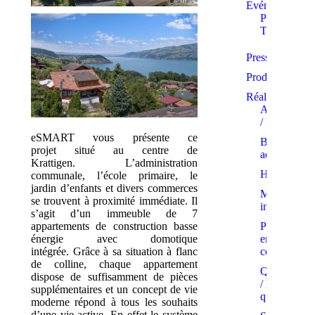
Evénements
Prix et
Trophées
Presse
Produits
Réalisations
Appartemen
/ PPE
eSMART vous présente ce
Bâtiments
projet situé au centre de
administratif
Krattigen. L’administration
Hôtels
communale, l’école primaire, le
jardin d’enfants et divers commerces
Maisons
se trouvent à proximité immédiate. Il
individuelle
s’agit d’un immeuble de 7
appartements de construction basse
Projets
énergie avec domotique
en
intégrée. Grâce à sa situation à flanc
cours
de colline, chaque appartement
Quartiers
dispose de suffisamment de pièces
/ Eco-
supplémentaires et un concept de vie
quartiers
moderne répond à tous les souhaits
d’une vie active. En effet le système