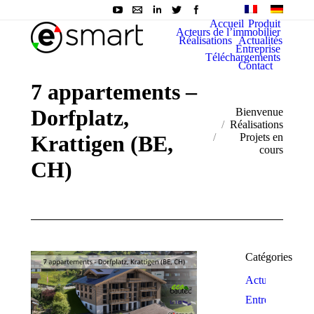
Accueil
Produit
Acteurs de l’immobilier
Réalisations
Actualités
Entreprise
Téléchargements
Contact
7 appartements –
Dorfplatz,
You are here:
Bienvenue
Réalisations
Krattigen (BE,
Projets en
cours
CH)
Catégories
Actualité
Entreprise