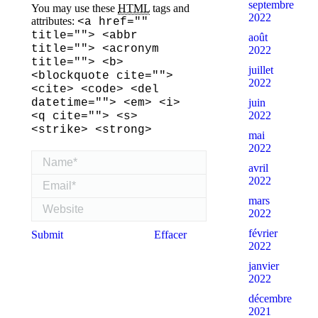
septembre
You may use these
HTML
tags and
2022
attributes:
<a href=""
title=""> <abbr
août
title=""> <acronym
2022
title=""> <b>
juillet
<blockquote cite="">
2022
<cite> <code> <del
juin
datetime=""> <em> <i>
2022
<q cite=""> <s>
<strike> <strong>
mai
2022
Name *
avril
Email *
2022
mars
Website
2022
février
Submit
Effacer
2022
janvier
2022
décembre
2021