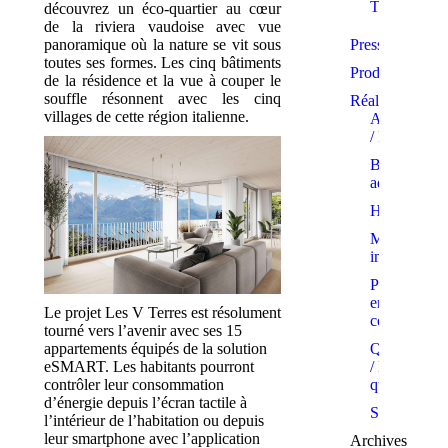
Trophées
découvrez un éco-quartier au cœur
de la riviera vaudoise avec vue
panoramique où la nature se vit sous
Presse
toutes ses formes. Les cinq bâtiments
Produits
de la résidence et la vue à couper le
souffle résonnent avec les cinq
Réalisations
villages de cette région italienne.
Appartemen
/ PPE
Bâtiments
administratif
Hôtels
Maisons
individuelle
Projets
en
Le projet Les V Terres est résolument
cours
tourné vers l’avenir avec ses 15
appartements équipés de la solution
Quartiers
eSMART. Les habitants pourront
/ Eco-
contrôler leur consommation
quartiers
d’énergie depuis l’écran tactile à
Showrooms
l’intérieur de l’habitation ou depuis
leur smartphone avec l’application
Archives