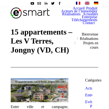
Accueil
Produit
Acteurs de l’immobilier
Réalisations
Actualités
Entreprise
Téléchargements
Contact
15 appartements –
You are here:
Bienvenue
Les V Terres,
Réalisations
Projets en
cours
Jongny (VD, CH)
Catégories
Actualité
Entreprise
Evénements
Prix et
Entre ville et campagne,