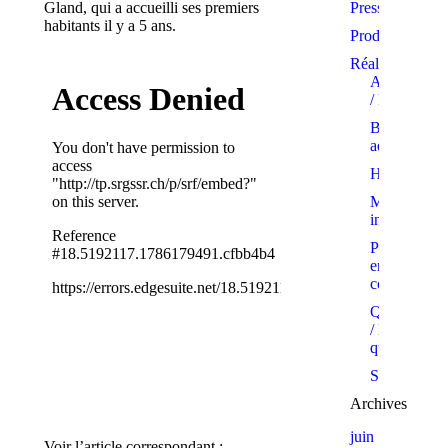
Gland, qui a accueilli ses premiers
Presse
habitants il y a 5 ans.
Produits
Réalisations
Appartemen
/ PPE
Bâtiments
administratif
Hôtels
Maisons
individuelle
Projets
en
cours
Quartiers
/ Eco-
quartiers
Showrooms
Archives
juin
Voir l’article correspondant :