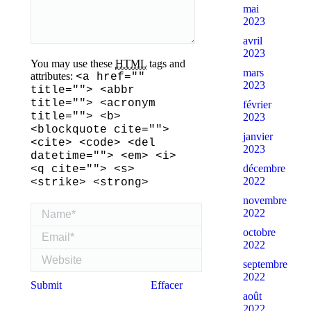
mai
2023
avril
2023
You may use these
HTML
tags and
mars
attributes:
<a href=""
2023
title=""> <abbr
title=""> <acronym
février
title=""> <b>
2023
<blockquote cite="">
janvier
<cite> <code> <del
2023
datetime=""> <em> <i>
décembre
<q cite=""> <s>
2022
<strike> <strong>
novembre
Name *
2022
Email *
octobre
2022
Website
septembre
2022
Submit
Effacer
août
2022